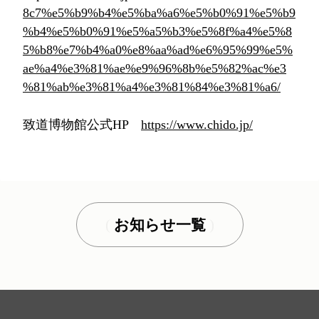
8c7%e5%b9%b4%e5%ba%a6%e5%b0%91%e5%b9
%b4%e5%b0%91%e5%a5%b3%e5%8f%a4%e5%8
5%b8%e7%b4%a0%e8%aa%ad%e6%95%99%e5%
ae%a4%e3%81%ae%e9%96%8b%e5%82%ac%e3
%81%ab%e3%81%a4%e3%81%84%e3%81%a6/
致道博物館公式HP
https://www.chido.jp/
お知らせ一覧