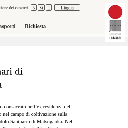
Lingua
ione dei caratteri
S
M
L
asporti
Richiesta
ari di
a
io consacrato nell’ex residenza del
o nel campo di coltivazione sulla
dolo Santuario di Matsugaoka. Nel