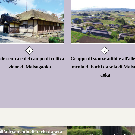
de centrale del campo di coltiva
Gruppo di stanze adibite all'all
zione di Matsugaoka
mento di bachi da seta di Mats
aoka
ll’allevamento di bachi da seta