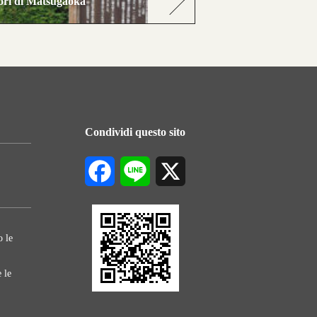
tori di Matsugaoka
Condividi questo sito
Facebook
Line
X
o le
 le