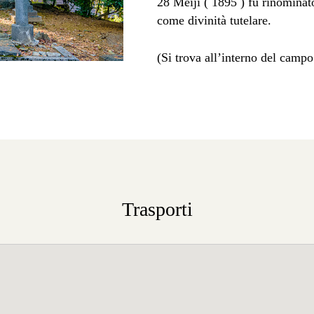
28 Meiji ( 1895 ) fu rinominato
come divinità tutelare.
(Si trova all’interno del camp
Trasporti