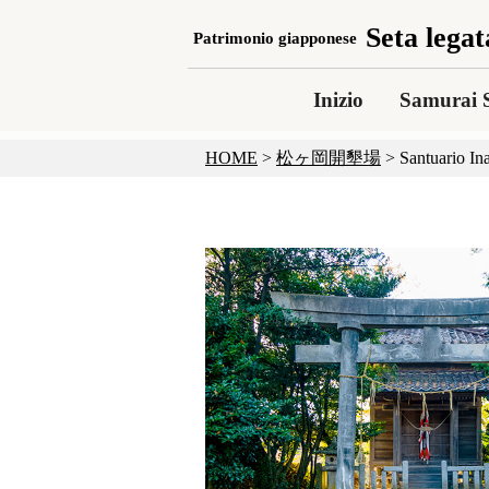
Seta legat
Patrimonio giapponese
Inizio
Samurai S
HOME
>
松ヶ岡開墾場
>
Santuario Ina