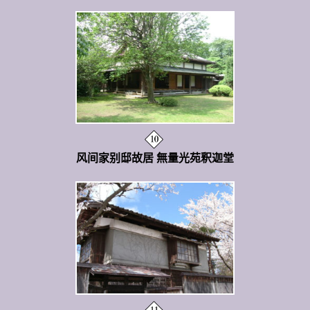
风间家别邸故居 無量光苑釈迦堂