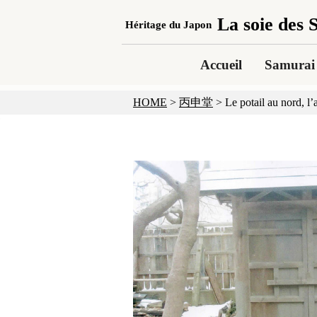
La soie des
Héritage du Japon
Accueil
Samurai 
HOME
>
丙申堂
>
Le potail au nord, l