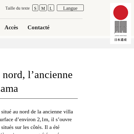
Langue
Taille du texte
S
M
L
Accès
Contacté
u nord, l’ancienne
zama
 situé au nord de la ancienne villa
rface d’environ 2,1m, il s’ouvre
itués sur les côtés. Il a été