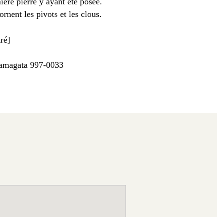
ière pierre y ayant été posée.
rnent les pivots et les clous.
tré]
Yamagata 997-0033